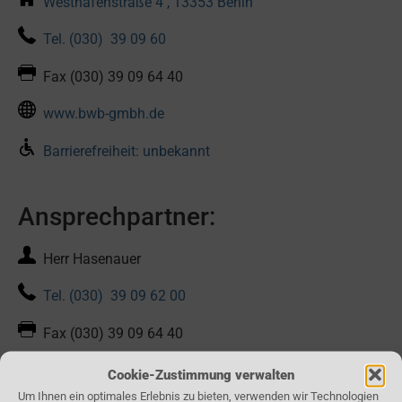
Westhafenstraße 4 , 13353 Berlin
Tel.
(030)
39 09 60
Fax
(030) 39 09 64 40
www.bwb-gmbh.de
Barrierefreiheit: unbekannt
Ansprechpartner:
Herr Hasenauer
Tel.
(030)
39 09 62 00
Fax
(030) 39 09 64 40
Kontaktformular
Cookie-Zustimmung verwalten
Um Ihnen ein optimales Erlebnis zu bieten, verwenden wir Technologien