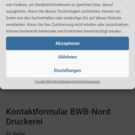
wie Cookies, um Geräteinformationen zu speichern bzw. darauf
Karte:
zuzugreifen. Wenn Sie diesen Technologien zustimmen, können wir
Daten wie das Surfverhalten oder eindeutige IDs auf dieser Website
verarbeiten. Wenn Sie Ihre Zustimmung nicht erteilen oder zurückziehen,
können bestimmte Merkmale und Funktionen beeinträchtigt werden.
Akzeptieren
Ablehnen
Klicken Sie, um Marketing Cookies zu
akzeptieren und diesen Inhalt zu aktivieren
Einstellungen
Cookie-Richtlinie
Datenschutz
Impressum
Kontaktformular BWB-Nord
Druckerei
Ihr Name