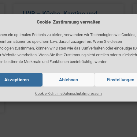
LWB – Küche, Kantine und
Catering
Cookie-Zustimmung verwalten
nen ein optimales Erlebnis zu bieten, verwenden wir Technologien wie Cookies
einformationen zu speichern bzw. darauf zuzugreifen. Wenn Sie diesen
ologien zustimmen, können wir Daten wie das Surfverhalten oder eindeutige ID
Faktura – Kantine Bezirksamt
r Website verarbeiten. Wenn Sie Ihre Zustimmung nicht erteilen oder zurückzieh
Mitte und Catering
n bestimmte Merkmale und Funktionen beeinträchtigt werden.
Akzeptieren
Ablehnen
Einstellungen
Cookie-Richtlinie
Datenschutz
Impressum