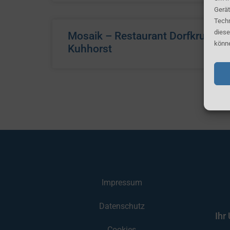
Gerät
Techn
diese
Mosaik – Restaurant Dorfkrug
könne
Kuhhorst
Impressum
Datenschutz
Ihr
Cookies