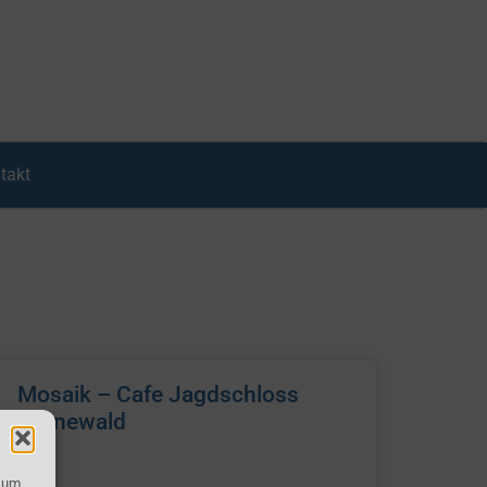
takt
Mosaik – Cafe Jagdschloss
Grunewald
, um