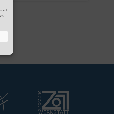
s auf
en,