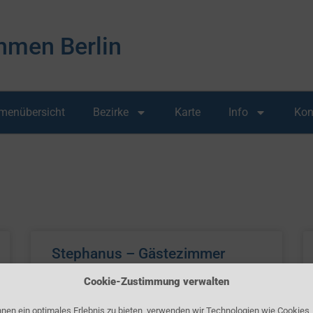
hmen Berlin
rmenübersicht
Bezirke
Karte
Info
Kon
Stephanus – Gästezimmer
Cookie-Zustimmung verwalten
nen ein optimales Erlebnis zu bieten, verwenden wir Technologien wie Cookies