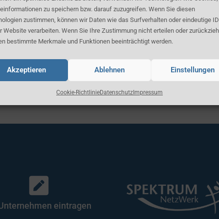
einformationen zu speichern bzw. darauf zuzugreifen. Wenn Sie diesen
ologien zustimmen, können wir Daten wie das Surfverhalten oder eindeutige ID
r Website verarbeiten. Wenn Sie Ihre Zustimmung nicht erteilen oder zurückzieh
n bestimmte Merkmale und Funktionen beeinträchtigt werden.
Akzeptieren
Ablehnen
Einstellungen
Cookie-Richtlinie
Datenschutz
Impressum
 Unternehmen eintragen