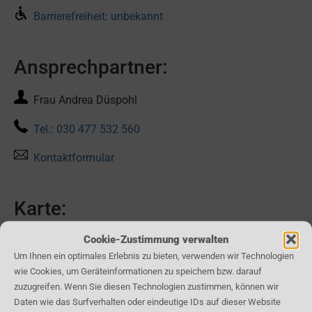
Barrierefreiheit: unbekannt
Ansprechpartner:
Frau Andrea Düspohl
Tel.: 030 477 532 560
Kontaktformular
Karte:
Cookie-Zustimmung verwalten
Um Ihnen ein optimales Erlebnis zu bieten, verwenden wir Technologien
wie Cookies, um Geräteinformationen zu speichern bzw. darauf
zuzugreifen. Wenn Sie diesen Technologien zustimmen, können wir
Daten wie das Surfverhalten oder eindeutige IDs auf dieser Website