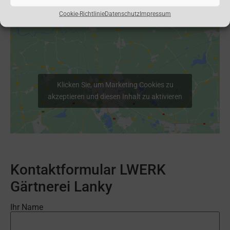
Cookie-Richtlinie
Datenschutz
Impressum
Klicken Sie, um Marketing Cookies zu
akzeptieren und diesen Inhalt zu aktivieren
Kontaktformular LWERK
Gärtnerei Lanky
Ihr Name