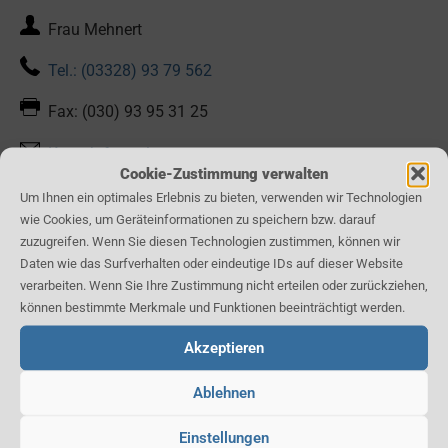
Frau Mehnert
Tel.: (03328) 93 79 562
Fax: (030) 93 95 31 25
Kontaktformular
Cookie-Zustimmung verwalten
Um Ihnen ein optimales Erlebnis zu bieten, verwenden wir Technologien
Unsere Leistungen:
wie Cookies, um Geräteinformationen zu speichern bzw. darauf
zuzugreifen. Wenn Sie diesen Technologien zustimmen, können wir
Daten wie das Surfverhalten oder eindeutige IDs auf dieser Website
Floristik modern bis klassisch für jeden Anlass
verarbeiten. Wenn Sie Ihre Zustimmung nicht erteilen oder zurückziehen,
Zimmerpflanzen und Exoten
können bestimmte Merkmale und Funktionen beeinträchtigt werden.
Garten- und Balkonpflanzen
Stauden und Gehölze
Akzeptieren
Garten- und Landschaftsbau
Ablehnen
Einstellungen
Karte: