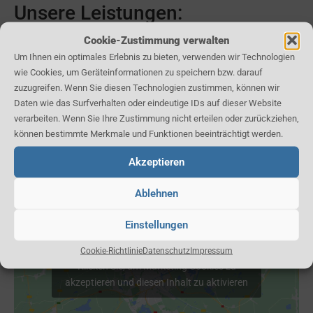
Unsere Leistungen:
Cookie-Zustimmung verwalten
Frühstücksangebot
Um Ihnen ein optimales Erlebnis zu bieten, verwenden wir Technologien
Mittagstisch
wie Cookies, um Geräteinformationen zu speichern bzw. darauf
Essensversorgung für Schulen und
zuzugreifen. Wenn Sie diesen Technologien zustimmen, können wir
Kindertagesstätten (auf Wunsch BIO-zertifiziert)
Daten wie das Surfverhalten oder eindeutige IDs auf dieser Website
verarbeiten. Wenn Sie Ihre Zustimmung nicht erteilen oder zurückziehen,
können bestimmte Merkmale und Funktionen beeinträchtigt werden.
Karte:
Akzeptieren
Ablehnen
Einstellungen
Cookie-Richtlinie
Datenschutz
Impressum
Klicken Sie, um Marketing Cookies zu
akzeptieren und diesen Inhalt zu aktivieren