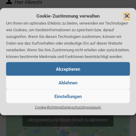
Herr Albrecht
Mobile (0172) 31 78 100
Cookie-Zustimmung verwalten
Um Ihnen ein optimales Erlebnis zu bieten, verwenden wir Technologien
Fax (030) 25 70 03 82
wie Cookies, um Geräteinformationen zu speichern bzw. darauf
zuzugreifen. Wenn Sie diesen Technologien zustimmen, können wir
Kontaktformular
Daten wie das Surfverhalten oder eindeutige IDs auf dieser Website
verarbeiten. Wenn Sie Ihre Zustimmung nicht erteilen oder zurückziehen,
können bestimmte Merkmale und Funktionen beeinträchtigt werden.
Karte:
Akzeptieren
Ablehnen
Einstellungen
Cookie-Richtlinie
Datenschutz
Impressum
Klicken Sie, um Marketing Cookies zu
akzeptieren und diesen Inhalt zu aktivieren