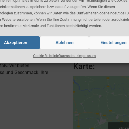
nen ein optimales Erlebnis zu bieten, verwenden wir Technologien wie Cookies
eativer und schmackhafter
einformationen zu speichern bzw. darauf zuzugreifen. Wenn Sie diesen
Herr Bahner
rodukten. Jede
ologien zustimmen, können wir Daten wie das Surfverhalten oder eindeutige ID
hre Wünsche abgestimmt:
r Website verarbeiten. Wenn Sie Ihre Zustimmung nicht erteilen oder zurückzieh
Tel. (030) 792 90 20
s zum Hochzeits-Gala-Dinner
n bestimmte Merkmale und Funktionen beeinträchtigt werden.
vieles möglich.
Fax (030) 79 29 305
Akzeptieren
Ablehnen
Einstellungen
Kontaktformular
Cookie-Richtlinie
Datenschutz
Impressum
Karte:
Maß. Wir bieten
ass und Geschmack. Ihre
Klick