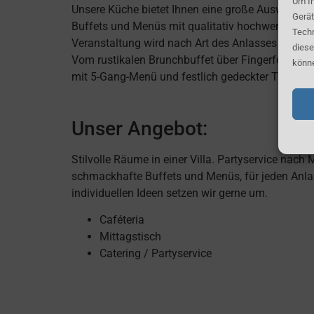
Um Ih
Unsere Küche bietet Ihnen eine große Auswahl kr
Gerät
Buffets und Menüs mit qualitativ hochwertigen P
Techn
Veranstaltung wird nach Art des Anlasses auf I
diese
Vom rustikalen Brunchbuffet über Fingerfood bi
könne
mit 5-Gang-Menü und festlich gedeckter Tafel ist 
Unser Angebot:
Stilvolle Räume in einer Villa. Partyservice nach 
schmackhafte Buffets und Menüs, für jeden Anl
individuellen Ideen setzen wir gerne um.
Caféteria
Mittagstisch
Catering / Partyservice