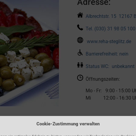
Adresse:
Albrechtstr. 15
12167 B
Tel.
(030) 31 98 05 100
www.reha-steglitz.de
Barrierefreiheit: nein
Status WC: unbekannt
Öffnungszeiten:
Mo - Fr: 9:00 - 15:00 U
Mi 12:00 - 16:30 U
Ansprechpartne
Cookie-Zustimmung verwalten
Ansprechpartner: