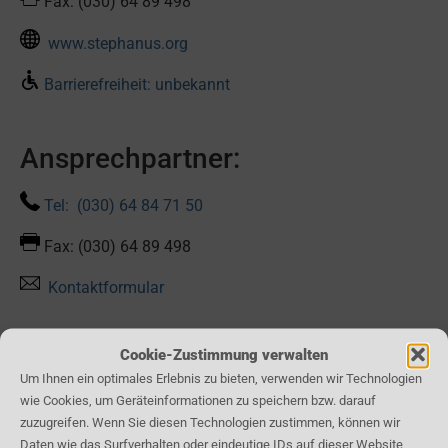
Fax: (030) 64 89 498
www.stephanus.org
Barrierefreiheit: unbekannt
Ansprechpartner:
Tel: (030) 64 84 71 50
Fax: (030) 64 89 498
Kontaktformular
Karte:
Cookie-Zustimmung verwalten
Um Ihnen ein optimales Erlebnis zu bieten, verwenden wir Technologien
wie Cookies, um Geräteinformationen zu speichern bzw. darauf
zuzugreifen. Wenn Sie diesen Technologien zustimmen, können wir
Daten wie das Surfverhalten oder eindeutige IDs auf dieser Website