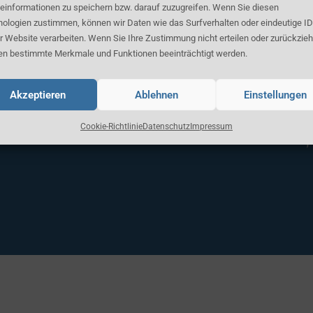
einformationen zu speichern bzw. darauf zuzugreifen. Wenn Sie diesen
ologien zustimmen, können wir Daten wie das Surfverhalten oder eindeutige ID
r Website verarbeiten. Wenn Sie Ihre Zustimmung nicht erteilen oder zurückzieh
n bestimmte Merkmale und Funktionen beeinträchtigt werden.
Akzeptieren
Ablehnen
Einstellungen
Cookie-Richtlinie
Datenschutz
Impressum
 Unternehmen eintragen