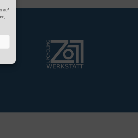
s auf
en,