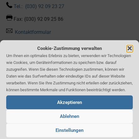
Tel.: (030) 92 09 23 27
Fax: (030) 92 09 25 86
Kontaktformular
Cookie-Zustimmung verwalten
Um Ihnen ein optimales Erlebnis zu bieten, verwenden wir Technologien
wie Cookies, um Geräteinformationen zu speichern bzw. darauf
Unsere Leistungen:
zuzugreifen. Wenn Sie diesen Technologien zustimmen, können wir
Daten wie das Surfverhalten oder eindeutige IDs auf dieser Website
Pflege von Grünflächen und Naturschutzgebieten
verarbeiten. Wenn Sie Ihre Zustimmung nicht erteilen oder zurückziehen,
Pflege von Innenraum-Pflanzen
können bestimmte Merkmale und Funktionen beeinträchtigt werden.
Anzucht von Gemüse, Kräutern und Blumen
Akzeptieren
Restaurieren von Gartenmöbeln
Ablehnen
Karte:
Einstellungen