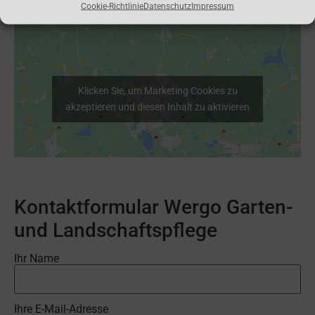
Cookie-Richtlinie
Datenschutz
Impressum
Klicken Sie, um Marketing Cookies zu
akzeptieren und diesen Inhalt zu aktivieren
Kontaktformular Wergo Garten-
und Landschaftspflege
Ihr Name
Ihre E-Mail-Adresse