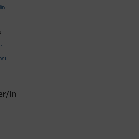
lin
8
e
nnt
r/in