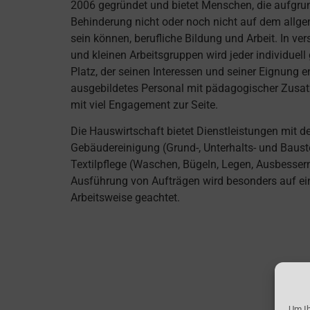
2006 gegründet und bietet Menschen, die aufgru
Behinderung nicht oder noch nicht auf dem allge
sein können, berufliche Bildung und Arbeit. In ve
und kleinen Arbeitsgruppen wird jeder individuell
Platz, der seinen Interessen und seiner Eignung e
ausgebildetes Personal mit pädagogischer Zusatz
mit viel Engagement zur Seite.
Die Hauswirtschaft bietet Dienstleistungen mit 
Gebäudereinigung (Grund-, Unterhalts- und Baust
Textilpflege (Waschen, Bügeln, Legen, Ausbessern
Ausführung von Aufträgen wird besonders auf e
Arbeitsweise geachtet.
Um Ih