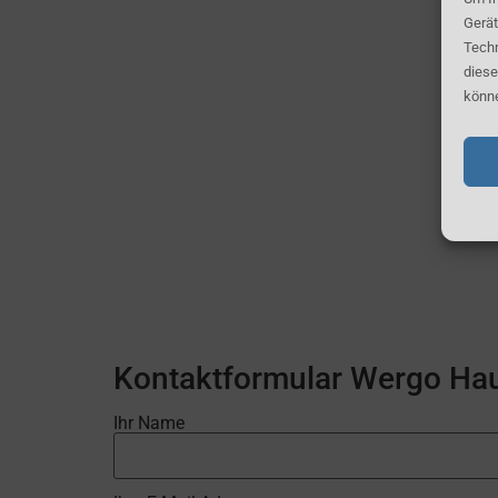
Gerät
Techn
diese
könne
Kontaktformular Wergo Hau
Ihr Name