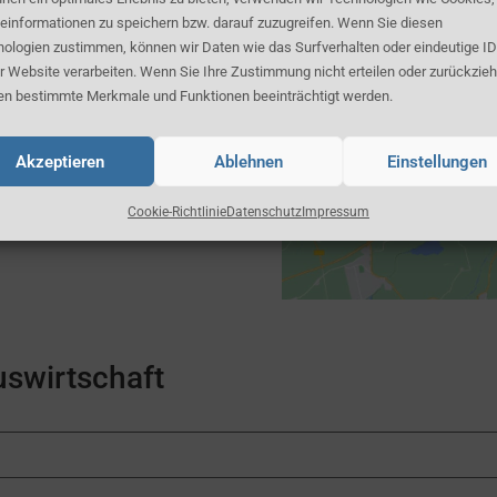
einformationen zu speichern bzw. darauf zuzugreifen. Wenn Sie diesen
ologien zustimmen, können wir Daten wie das Surfverhalten oder eindeutige ID
r Website verarbeiten. Wenn Sie Ihre Zustimmung nicht erteilen oder zurückzieh
n bestimmte Merkmale und Funktionen beeinträchtigt werden.
Akzeptieren
Ablehnen
Einstellungen
Klick
akzeptier
Cookie-Richtlinie
Datenschutz
Impressum
swirtschaft