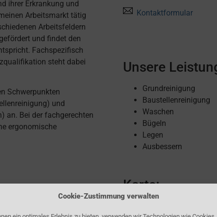
nd ihrer Erkrankung und
Kontaktformular
meinen Arbeitsmarkt tätig
rschiedenen Arbeitsfeldern
 gefördert und findet den
ntspricht. Fachspezifisch
qualifikation steht dabei
Unsere Leistun
Grundreinigung
den Schwerpunkten
Baustellenreinigung
ellenreinigung) und
Waschen
) an. Bei der fachgerechten
Bügeln
ine ergonomische
Legen
Ausbessern
Karte:
Cookie-Zustimmung verwalten
nen ein optimales Erlebnis zu bieten, verwenden wir Technologien wie Cookies