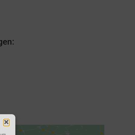
gen:
, um