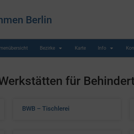
hmen Berlin
rmenübersicht
Bezirke
Karte
Info
Kon
r Werkstätten für Behinde
BWB – Tischlerei