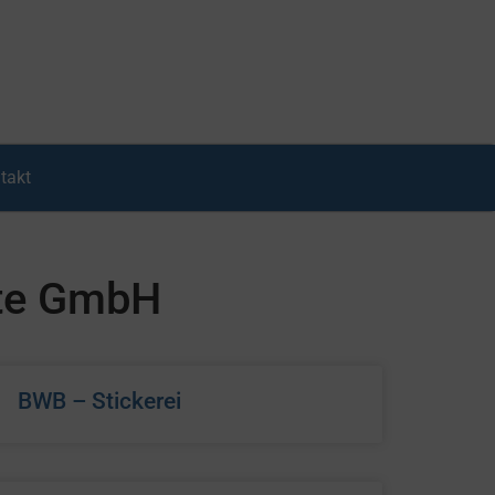
takt
rte GmbH
BWB – Stickerei