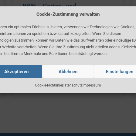
BWB – Garten- und
Landschaftsbau
Cookie-Zustimmung verwalten
nen ein optimales Erlebnis zu bieten, verwenden wir Technologien wie Cookies
einformationen zu speichern bzw. darauf zuzugreifen. Wenn Sie diesen
ologien zustimmen, können wir Daten wie das Surfverhalten oder eindeutige ID
BWB – Konfektionierung
r Website verarbeiten. Wenn Sie Ihre Zustimmung nicht erteilen oder zurückzieh
n bestimmte Merkmale und Funktionen beeinträchtigt werden.
Akzeptieren
Ablehnen
Einstellungen
BWB – Porsche Diesel
Manufaktur
Cookie-Richtlinie
Datenschutz
Impressum